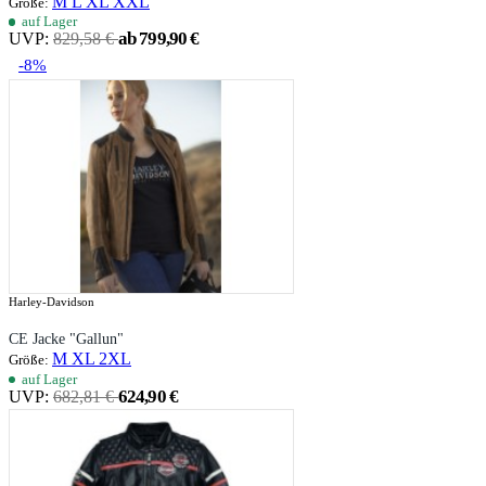
M
L
XL
XXL
Größe:
auf Lager
ab 799,90 €
UVP:
829,58 €
-8%
Harley-Davidson
CE Jacke "Gallun"
M
XL
2XL
Größe:
auf Lager
624,90 €
UVP:
682,81 €