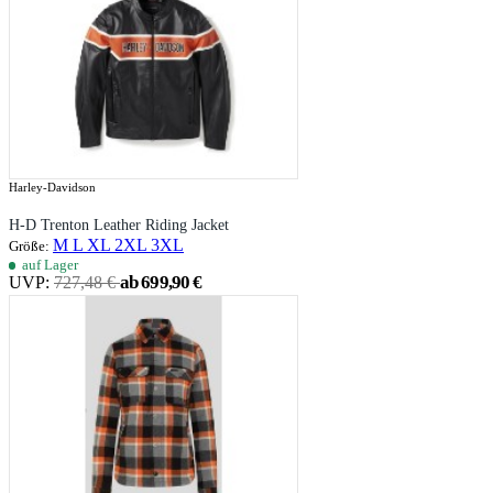
Harley-Davidson
H-D Trenton Leather Riding Jacket
M
L
XL
2XL
3XL
Größe:
auf Lager
ab 699,90 €
UVP:
727,48 €