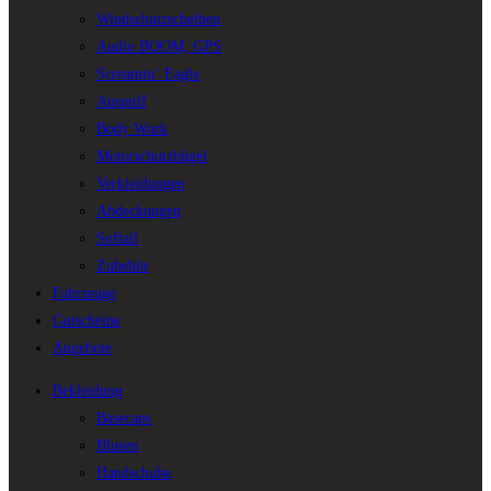
Windschutzscheiben
Audio BOOM, GPS
Screamin‘ Eagle
Auspuff
Body Work
Motorschutzbügel
Verkleidungen
Abdeckungen
Softail
Zubehör
Fahrzeuge
Gutscheine
Angebote
Bekleidung
Basecaps
Blusen
Handschuhe