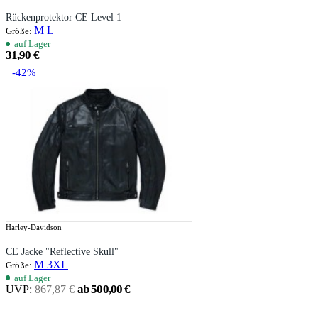
Rückenprotektor CE Level 1
M
L
Größe:
auf Lager
31,90 €
-42%
Harley-Davidson
CE Jacke "Reflective Skull"
M
3XL
Größe:
auf Lager
ab 500,00 €
UVP:
867,87 €