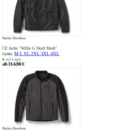
Harley-Davidson
CE Jacke "Willie G Skull Mesh"
M
L
XL
2XL
3XL
4XL
Größe:
auf Lager
ab 314,90 €
Harley-Davidson