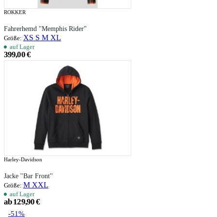
ROKKER
Fahrerhemd "Memphis Rider"
XS
S
M
XL
Größe:
auf Lager
399,00 €
Harley-Davidson
Jacke ''Bar Front''
M
XXL
Größe:
auf Lager
ab 129,90 €
-51%