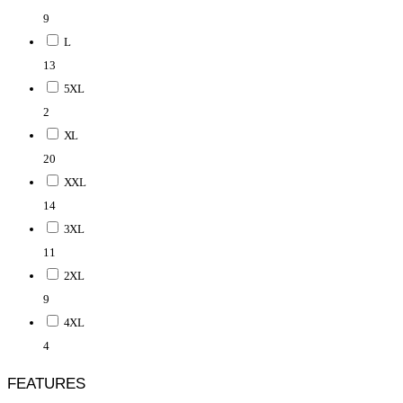
9
L
13
5XL
2
XL
20
XXL
14
3XL
11
2XL
9
4XL
4
FEATURES