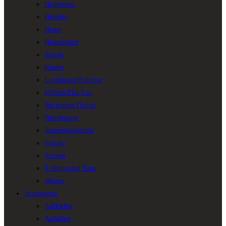
Homewear
Hemden
Hosen
Hosenträger
Jacken
Kinder
Longsleeve/Pullover
Mützen/Flat-Cap
Necktubes/Tücher
Nierengurte
Regenbekleidung
Schuhe
Socken
T-Shirts und Tops
Westen
Accessories
Aufkleber
Aufnäher