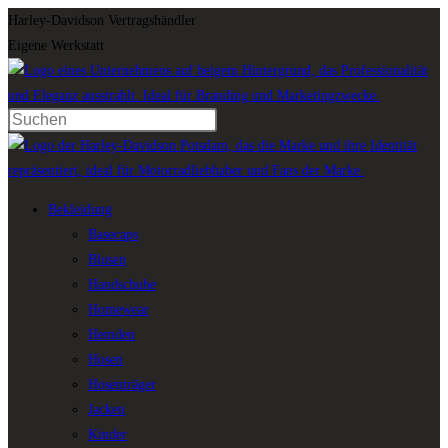
Zum
Harley-Davidson Vertragshändler
Inhalt
Eigene Werkstatt
springen
Press
Escape
to
close
Bekleidung
the
Basecaps
search
Blusen
panel.
Handschuhe
Homewear
Hemden
Hosen
Hosenträger
Jacken
Kinder