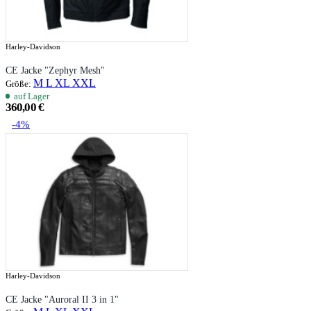
Harley-Davidson
CE Jacke "Zephyr Mesh"
M
L
XL
XXL
Größe:
auf Lager
360,00 €
-4%
Harley-Davidson
CE Jacke "Auroral II 3 in 1"