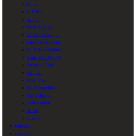
Lenker
Luftfilter
Spiegel
Räder & Ritzel
Motorverzierungen
Fahrwerkverzierung
Windschutzscheiben
Audio BOOM, GPS
Screamin‘ Eagle
Auspuff
Body Work
Motorschutzbügel
Verkleidungen
Abdeckungen
Softail
Zubehör
Fahrzeuge
Gutscheine