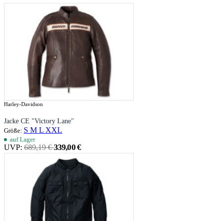
Harley-Davidson
Jacke CE "Victory Lane"
S
M
L
XXL
Größe:
auf Lager
339,00 €
UVP:
689,19 €