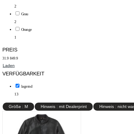
2
Grau
2
Orange
1
PREIS
31.9
849.9
Laden
VERFÜGBARKEIT
lagernd
13
Größe : M
Hinweis : mit Dealerprint
Hinweis : nich