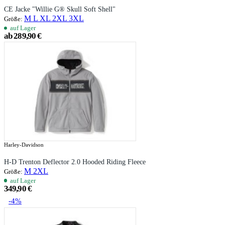
CE Jacke "Willie G® Skull Soft Shell"
M
L
XL
2XL
3XL
Größe:
auf Lager
ab 289,90 €
Harley-Davidson
H-D Trenton Deflector 2.0 Hooded Riding Fleece
M
2XL
Größe:
auf Lager
349,90 €
-4%